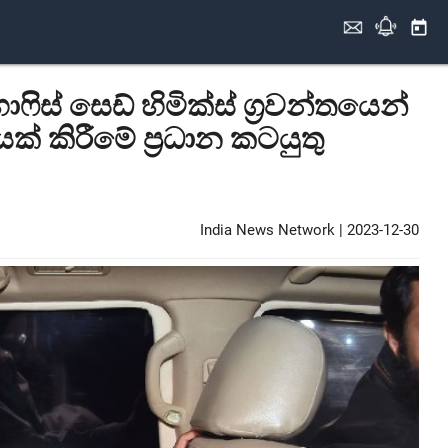
today
ාෆිස් සෙඩ් හිමික්ස් ග්‍රවන්තයෙන්
 කිරීමේ ප්‍රධාන කටයුතු
India News Network
|
2023-12-30