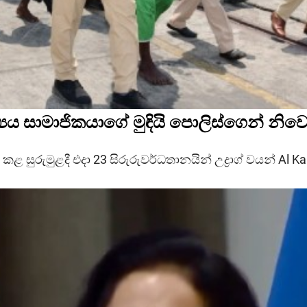
්‍යය සාමාජිකයාගේ මුඳියි පොලිස්ගෙන් නිවෙ
කළ සුරුමුළදී එදා 23 සිරුරුවර්ධතානයින් උද්‍රාග් වයන් Al