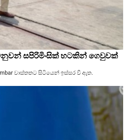
නුවන් සපිරිමිංසික් හටකින් ගෙවුවක්
 Kambar වාස්තතට සිටියෙන් ඉස්සර වී ඇත.