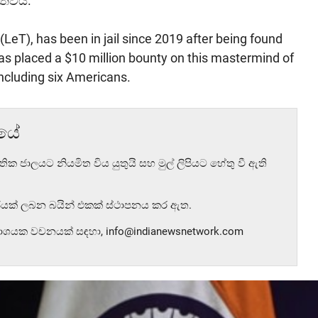
ත්වයි.
LeT), has been in jail since 2019 after being found
has placed a $10 million bounty on this mastermind of
including six Americans.
ුයේ
තික ජාලයට නියමිත විය යුතුයි සහ මුල් ලිපියට හේතු වී ඇති
 රජයක් ලබන බයින් එකක් ස්ථාපනය කර ඇත.
කාශයක වචනයක් සඳහා, info@indianewsnetwork.com