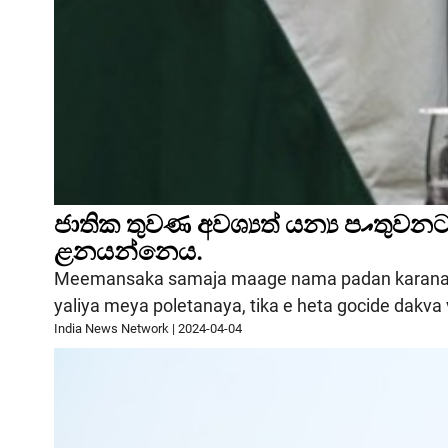
ජාතික තුවණ අවශ්‍යත‍් ‍යන‍්‍ය පއතුවනට ආලර්ජනයන්නෙන්, MEA කින්දඕහලාගැනිනද්ථක් වෙනෙන්ජනිමනුද්දේ
ළනයන්නෙය.
Meemansaka samaja maage nama padan karanak 
yaliya meya poletanaya, tika e heta gocide dak
India News Network
|
2024-04-04