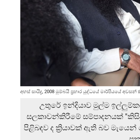
අහස් සායිද්‍ර, 2008 මුම්බයි ප්‍රහාර යුද්ධයේ මාර්පියයේ අවසන්
උතුරේ ඉන්දියාව මුල්ම ඉල්ලුම්
සලකාවන්කිරීමේ සම්පාදනයක් "කි
පිළිබඳව ද ක්‍රියාවක් ඇති බව මැයෙන් 
ප්‍