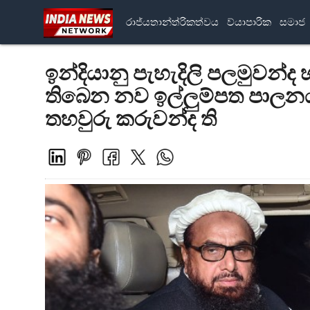
රාජ්යතාන්ත්රිකත්වය
ව්යාපාරික
සමාජ
ඉන්දියානු පැහැදිලි පලමුවන්ද හ
තිබෙන නව ඉල්ලුම්පත පාලනයක්
තහවුරු කරුවන්ද ති