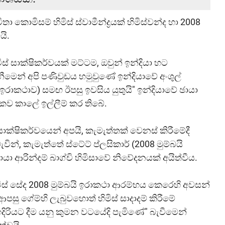
ාවිතා කොමිසම් හිමිස් ස්වාමීන්ද්‍රයක් හිමිස්වන්ද හා 2008
යි.
ස් සාක්ෂිකර්වයක් මට්ටම, ඔවුන් ඉන්දියා හට
ීමෙන් අපි පණිවුඩය හමුවුණේ ඉන්දියාවේ අංශුල්
බයි ඉරාකථාව) සමඟ ඊපසු ඉවසිය යුතුයි" ඉන්දියාවේ ඡායා
ිකව කාලේ ඉල්ලීම් කර තිබේ.
 සාක්ෂිකර්වයෙන් අපයි, කැමැත්තක් වෙනස් කිරීමේදී
න්, කැමැත්තේ ස්ටේට් ප්ලසිකාර් (2008 මුම්බයි
ායා ආරින්දම් බාග්චි හිමිසාවේ නිවේදනයක් අයිත්වීය.
මිස් සේද 2008 මුම්බයි ඉරාකථා ආරම්භය කෙරෙහි අවසන්
පසු ගේම්හි ලැබුවහොත් හිමිස් සාදාදම් කිරීමේ
ඉදිරියට දීම යනු කුමන වටයේදි පැමිණේ" බැවීමෙන්