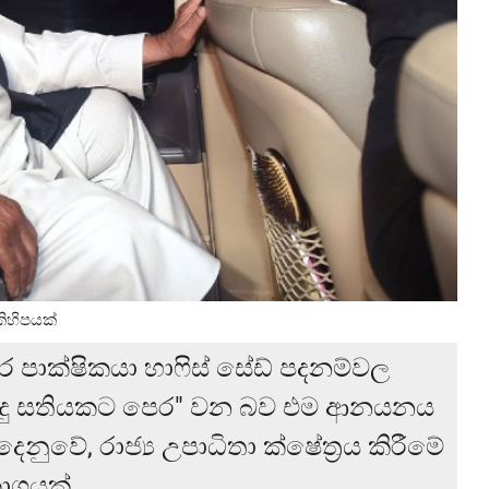
 කිහිපයක්
කර පාක්ෂිකයා හාෆිස් සේඩ් පදනම්වල
සිදු සතියකට පෙර" වන බව එම ආනයනය
දෙනුවේ, රාජ්‍ය උපාධිතා ක්ෂේත්‍රය කිරීමේ
රකාශයක්.