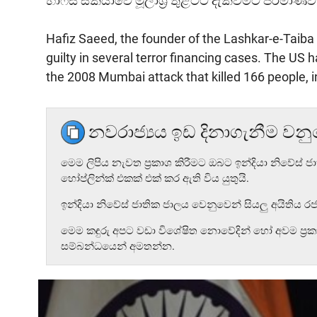
හාෆීස් සීක්යාවේ මූලාශ්‍ර තුළටට දැක්වීමට ප්රමාණව
Hafiz Saeed, the founder of the Lashkar-e-Taiba (
guilty in several terror financing cases. The US 
the 2008 Mumbai attack that killed 166 people, 
නවරාජ්‍යය ඉඩ දිනාගැනීම වන
මෙම ලිපිය නැවත ප්‍රකාශ කිරීමට ඔබට ඉන්දියා නිවේස් ජා
හෝප්ලින්ක් එකක් එක් කර ඇති විය යුතුයි.
ඉන්දියා නිවේස් ජාතික ජාලය වෙනුවෙන් සියලු අයිතිය
මෙම කඳුරු අපට වඩා විශේෂිත නොවේදින් හෝ අවම ප්‍ර
සම්බන්ධයෙන් අමතන්න.