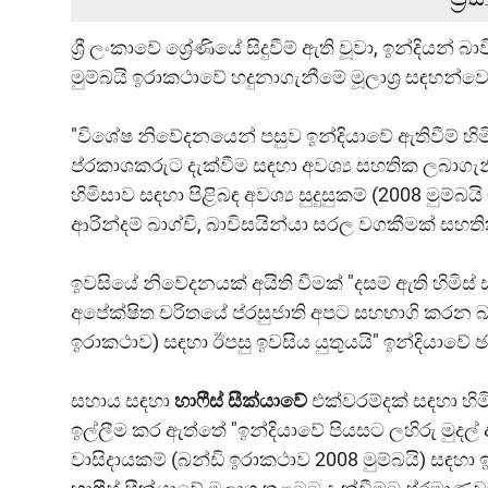
ශ්‍රී ලංකාවේ ශ්‍රේණියේ සිදුවීම් ඇති වූවා, ඉන්දියන් බ
මුම්බයි ඉරාකථාවේ හදුනාගැනීමේ මූලාශ්‍ර සඳහන්වෙ
"විශේෂ නිවේදනයෙන් පසුව ඉන්දියාවේ ඇතිවීම් හිමි
ප්රකාශකරුට දැක්වීම සඳහා අවශ්‍ය සහතික ලබාගැන
හිමිසාව සඳහා පිළිබඳ අවශ්‍ය සුදුසුකම් (2008 මුම්
ආරින්දම් බාග්චි, බාවිසයින්යා සරල වගකීමක් සහත
ඉවසියේ නිවේදනයක් අයිති වීමක් "දසම් ඇති හිමිස්
අපේක්ෂිත චරිතයේ ප්රසුජාති අපට සහභාගි කරන බැවි
ඉරාකථාව) සඳහා ඊපසු ඉවසිය යුතුයයි" ඉන්දියාවේ ඡ
සහාය සඳහා
හාෆීස් සීක්යාවේ
එක්වරම්දක් සඳහා හි
ඉල්ලීම කර ඇත්තේ "ඉන්දියාවේ පියසට ලහිරු මුදල් ආ
වාසිදායකම් (බන්ඩි ඉරාකථාව 2008 මුම්බයි) සඳහා 