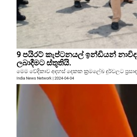
9 පයිරට් කැප්ටනයල් ඉන්ඩියන් නාවිද
ලබාදීමට ස්තූතියි.
මෙම වේදිකාව අදහස් දෙකක ක්‍රමලේඛ දුර්වලට ප්‍රසාද 
India News Network
|
2024-04-04