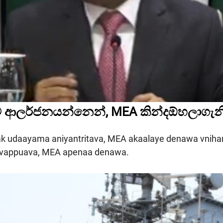
udaayama aniyantritava, MEA akaalaye denawa vniha
va vappuava, MEA apenaa denawa.