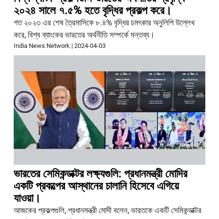
২০২৪ সালে ৭.৫% হতে বৃদ্ধির প্রকল্প করে।
গত ২০২৩ এর শেষ ত্রৈমাসিকে ৮.৪% বৃদ্ধির চমৎকার অনুলিপি উল্লেখ
করে, বিশ্ব ব্যাংকের ভারতের অর্থনীতি সম্পর্কে মন্তব্য।
India News Network
|
2024-04-03
ভারতের সেমিকন্ডাক্টর লক্ষ্যগুলি: প্রধানমন্ত্রী মোদির
একটি প্রকল্পের আস্থানের চালানি হিসেবে এগিয়ে
যাওয়া।
আজকের প্রকল্পগুলি, প্রধানমন্ত্রী মোদী বলেন, ভারতকে একটি সেমিকন্ডাক্টর