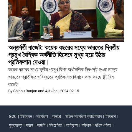
অন্তর্বর্তী বাজেট: কয়েক বছরের মধ্যে ভারতের দ্বিতীয়
প্রমুখ বৈশ্বিক অর্থনীতি হিসেবে মুখ্য হয়ে উঠার
প্রতিফলান দেওয়া।
কয়েক বছরের মধ্যে তৃতীয় প্রমুখ বিশ্ব অর্থনৈতিক দ্বিপক্ষ্ট হওয়া লক্ষ্যে
ভারতের প্রতিক্ষিত ভবিষ্যতের প্রতিফলিত হিসাবে কাজ করছে ইন্টারিম
বাজেট
By Shishu Ranjan and Ajit Jha
|
2024-02-15
G20
|
ইউক্রেন
|
আমেরিকা
|
কানাডা
|
লাতিন আমেরিকা ক্যারিবিয়ান
|
ইউরোপ
|
যুক্তরাজ্য
|
ফ্রান্স
|
জার্মানি
|
ইউরেশিয়া
|
আফ্রিকা
|
মরিশাস
|
পশ্চিম এশিয়া
|