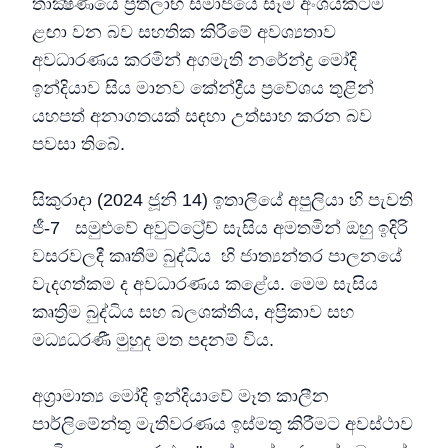
තාක්‍ෂණයේ ප්‍රතිලාභ සමාජයේ සෑම අංශයකටම
ළඟා වන බව සහතික කිරීමේ අවශ්‍යතාව
අවධාරණය කරමින් අගමැති නරේන්ද්‍ර මෝදි
ඉන්දියාව සිය මානව කේන්ද්‍රීය ප්‍රවේශය තුළින්
යහපත් අනාගතයක් සඳහා උත්සාහ කරන බව
පවසා තිබේ.
සිකුරාදා (2024 ජූනි 14) ඉතාලියේ අපුලියා හි පැවති
ජී-7 සමුළුවේ අවුට්ට්‍රේච් සැසිය අමතමින් ඔහු ඉදිරි
වසරවලදී කෘතීම බුද්ධිය හි ජාත්‍යන්තර පාලනයේ
වැදගත්කම ද අවධාරණය කළේය. මෙම සැසිය
කෘත්‍රිම බුද්ධිය සහ බලශක්තිය, අප්‍රිකාව සහ
මධ්‍යධරණී මුහුද මත පදනම් විය.
අග්‍රාමාත්‍ය මෝදි ඉන්දියාවේ මෑත කාලීන
පාර්ලිමේන්තු මැතිවරණය ඉස්මතු කිරීමට අවස්ථාව