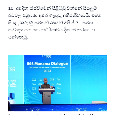
10. අද දින රැස්වීමෙන් පිළිබිඹු වන්නේ සියලුම
රටවල ප්‍රමුඛතා අතර ගැඹුරු අභිසාරීතාවයි. මෙම
සියලු කරුණු සම්බන්ධයෙන් අපි ජී-7 සමඟ
සංවාදය සහ සහයෝගීතාවය දිගටම කරගෙන
යන්නෙමු.