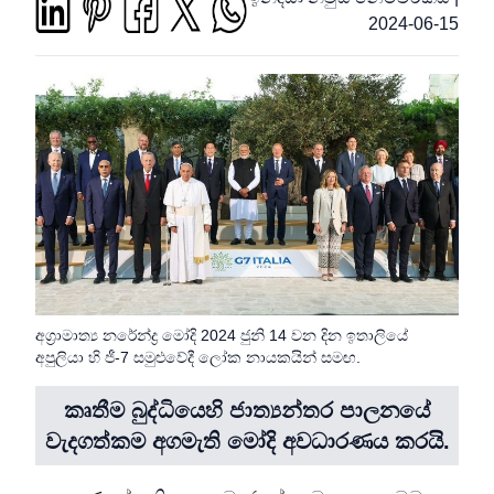
2024-06-15
අග්‍රාමාත්‍ය නරේන්ද්‍ර මෝදි 2024 ජුනි 14 වන දින ඉතාලියේ
අපුලියා හි ජී-7 සමුළුවේදී ලෝක නායකයින් සමඟ.
කෘතීම බුද්ධියෙහි ජාත්‍යන්තර පාලනයේ
වැදගත්කම අගමැති මෝදි අවධාරණය කරයි.