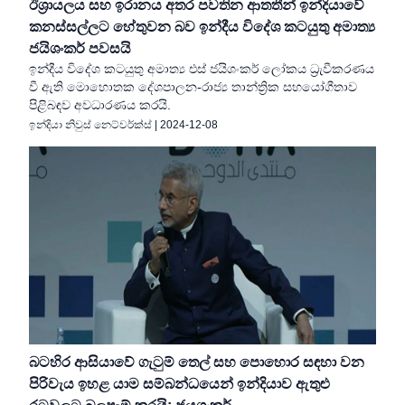
ඊශ්‍රායලය සහ ඉරානය අතර පවතින ආතතීන් ඉන්දියාවේ
කනස්සල්ලට හේතුවන බව ඉන්දීය විදේශ කටයුතු අමාත්‍ය
ජයිශංකර් පවසයි
ඉන්දීය විදේශ කටයුතු අමාත්‍ය එස් ජයිශංකර් ලෝකය ධ්‍රැවීකරණය
වී ඇති මොහොතක දේශපාලන-රාජ්‍ය තාන්ත්‍රික සහයෝගීතාව
පිළිබඳව අවධාරණය කරයි.
ඉන්දියා නිවුස් නෙට්වර්ක්ස්
|
2024-12-08
බටහිර ආසියාවේ ගැටුම් තෙල් සහ පොහොර සඳහා වන
පිරිවැය ඉහළ යාම සම්බන්ධයෙන් ඉන්දියාව ඇතුළු