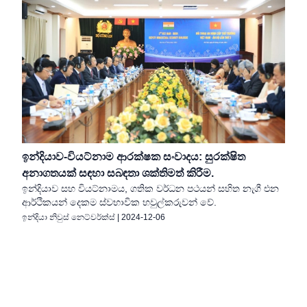
ඉන්දියාව-වියට්නාම ආරක්ෂක සංවාදය: සුරක්ෂිත
අනාගතයක් සඳහා සබඳතා ශක්තිමත් කිරීම.
ඉන්දියාව සහ වියට්නාමය, ගතික වර්ධන පථයන් සහිත නැගී එන
ආර්ථිකයන් දෙකම ස්වභාවික හවුල්කරුවන් වේ.
ඉන්දියා නිවුස් නෙට්වර්ක්ස්
|
2024-12-06