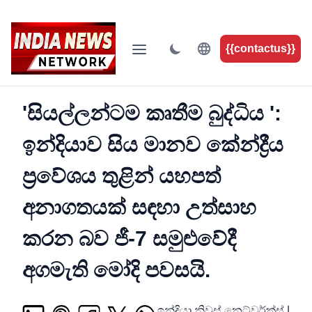
{{contactus}}
'සියල්ලන්ටම කෘතීම බුද්ධිය ':
ඉන්දියාව සිය මානව කේන්ද්‍රීය
ප්‍රවේශය තුළින් යහපත්
අනාගතයක් සඳහා උත්සාහ
කරන බව ජී-7 සමුළුවේදී
අගමැති මෝදි පවසයි.
ඉන්දියා නිවුස් නෙට්වර්ක්ස්
|