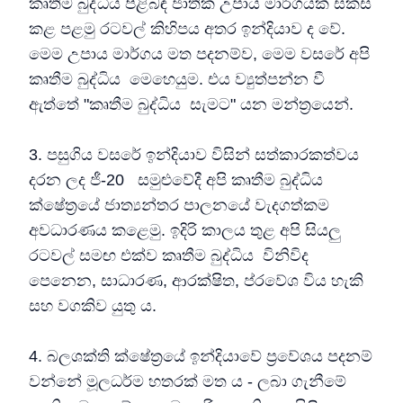
කෘතිම බුද්ධිය පිළිබඳ ජාතික උපාය මාර්ගයක් සකස්
කළ පළමු රටවල් කිහිපය අතර ඉන්දියාව ද වේ.
මෙම උපාය මාර්ගය මත පදනම්ව, මෙම වසරේ අපි
කෘතීම බුද්ධිය මෙහෙයුම. එය ව්‍යුත්පන්න වී
ඇත්තේ "කෘතීම බුද්ධිය සැමට" යන මන්ත්‍රයෙන්.
3. පසුගිය වසරේ ඉන්දියාව විසින් සත්කාරකත්වය
දරන ලද ජී-20 සමුළුවේදී අපි කෘතීම බුද්ධිය
ක්ෂේත්‍රයේ ජාත්‍යන්තර පාලනයේ වැදගත්කම
අවධාරණය කළෙමු. ඉදිරි කාලය තුළ අපි සියලු
රටවල් සමඟ එක්ව කෘතීම බුද්ධිය විනිවිද
පෙනෙන, සාධාරණ, ආරක්ෂිත, ප්රවේශ විය හැකි
සහ වගකිව යුතු ය.
4. බලශක්ති ක්ෂේත්‍රයේ ඉන්දියාවේ ප්‍රවේශය පදනම්
වන්නේ මූලධර්ම හතරක් මත ය - ලබා ගැනීමේ