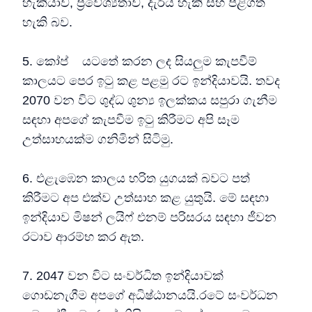
හැකියාව, ප්‍රවේශ්‍යතාව, දැරිය හැකි සහ පිළිගත
හැකි බව.
5. කෝප් යටතේ කරන ලද සියලුම කැපවීම්
කාලයට පෙර ඉටු කළ පළමු රට ඉන්දියාවයි. තවද
2070 වන විට ශුද්ධ ශුන්‍ය ඉලක්කය සපුරා ගැනීම
සඳහා අපගේ කැපවීම ඉටු කිරීමට අපි සෑම
උත්සාහයක්ම ගනිමින් සිටිමු.
6. එළැඹෙන කාලය හරිත යුගයක් බවට පත්
කිරීමට අප එක්ව උත්සාහ කළ යුතුයි. මේ සඳහා
ඉන්දියාව මිෂන් ලයිෆ් එනම් පරිසරය සඳහා ජීවන
රටාව ආරම්භ කර ඇත.
7. 2047 වන විට සංවර්ධිත ඉන්දියාවක්
ගොඩනැගීම අපගේ අධිෂ්ඨානයයි.රටේ සංවර්ධන