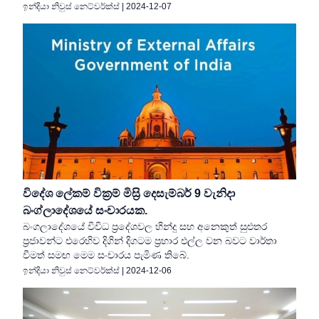
ඉන්දියා නිවුස් නෙට්වර්ක්ස්
|
2024-12-07
විදේශ ලේකම් වික්‍රම් මිස්‍රි දෙසැම්බර් 9 වැනිදා
බංග්ලාදේශයේ සංචාරයක.
බංගලාදේශයේ විවිධ ප්‍රදේශවල හින්දු සහ අනෙකුත් සුළුතර
ප්‍රජාවන්ට එරෙහිව දිගින් දිගටම ප්‍රහාර එල්ල වන බවට වාර්තා
වීමත් සමඟ මෙම සංචාරය පැමිණ තිබේ.
ඉන්දියා නිවුස් නෙට්වර්ක්ස්
|
2024-12-06