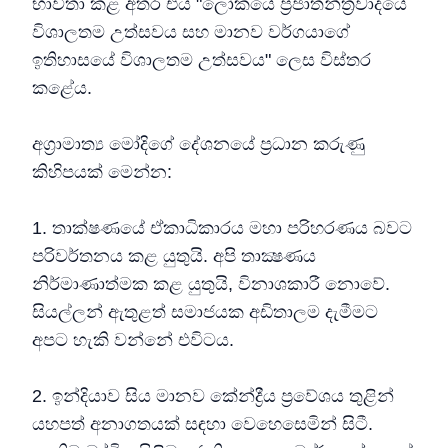
භාවිතා කළ අතර එය "ලෝකයේ ප්‍රජාතන්ත්‍රවාදයේ
විශාලතම උත්සවය සහ මානව වර්ගයාගේ
ඉතිහාසයේ විශාලතම උත්සවය" ලෙස විස්තර
කළේය.
අග්‍රාමාත්‍ය මෝදිගේ දේශනයේ ප්‍රධාන කරුණු
කිහිපයක් මෙන්න:
1. තාක්ෂණයේ ඒකාධිකාරය මහා පරිහරණය බවට
පරිවර්තනය කළ යුතුයි. අපි තාක්‍ෂණය
නිර්මාණාත්මක කළ යුතුයි, විනාශකාරී නොවේ.
සියල්ලන් ඇතුළත් සමාජයක අඩිතාලම දැමීමට
අපට හැකි වන්නේ එවිටය.
2. ඉන්දියාව සිය මානව කේන්ද්‍රීය ප්‍රවේශය තුළින්
යහපත් අනාගතයක් සඳහා වෙහෙසෙමින් සිටී.