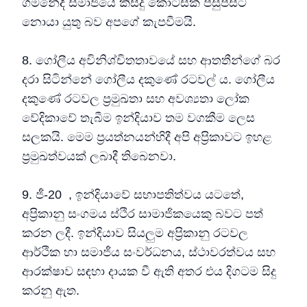
ගමනේදී සමාජයේ කිසිදු කොටසක් පසුපසට
නොයා යුතු බව අපගේ කැපවීමයි.
8. ගෝලීය අවිනිශ්චිතතාවයේ සහ ආතතීන්ගේ බර
දරා සිටින්නේ ගෝලීය දකුණේ රටවල් ය. ගෝලීය
දකුණේ රටවල ප්‍රමුඛතා සහ අවශ්‍යතා ලෝක
වේදිකාවේ තැබීම ඉන්දියාව තම වගකීම ලෙස
සලකයි. මෙම ප්‍රයත්නයන්හිදී අපි අප්‍රිකාවට ඉහළ
ප්‍රමුඛත්වයක් ලබාදී තිබෙනවා.
9. ජී-20 , ඉන්දියාවේ සභාපතිත්වය යටතේ,
අප්‍රිකානු සංගමය ස්ථිර සාමාජිකයෙකු බවට පත්
කරන ලදී. ඉන්දියාව සියලුම අප්‍රිකානු රටවල
ආර්ථික හා සමාජීය සංවර්ධනය, ස්ථාවරත්වය සහ
ආරක්ෂාව සඳහා දායක වී ඇති අතර එය දිගටම සිදු
කරනු ඇත.