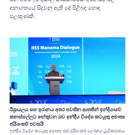
අනාගතයේ සිදුවනු ඇති දේ පිළිබඳ හොඳ
සලකුණකි.
ඊශ්‍රායලය සහ ඉරානය අතර පවතින ආතතීන් ඉන්දියාවේ
කනස්සල්ලට හේතුවන බව ඉන්දීය විදේශ කටයුතු අමාත්‍ය
ජයිශංකර් පවසයි
ඉන්දීය විදේශ කටයුතු අමාත්‍ය එස් ජයිශංකර් ලෝකය ධ්‍රැවීකරණය