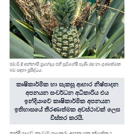
එම්.ඩී 2 අන්නාසි ප්‍රභේදය එහි සුවිශේෂී පැණි රස හා ගුණාත්මක
බව සඳහා ප්‍රසිද්ධය.
කෘෂිකාර්මික හා සැකසූ ආහාර නිෂ්පාදන
අපනයන සංවර්ධන අධිකාරිය එය
ඉන්දියාවේ කෘෂිකාර්මික අපනයන
ඉතිහාසයේ තීරණාත්මක අවස්ථාවක් ලෙස
විස්තර කරයි.
ඉන්දියාවේ නැවුම් පලතුරු අපනයන ක්ෂේත්‍රය