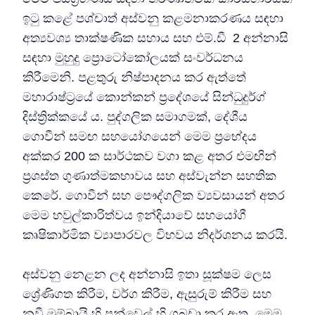
ඉටු කළේ පශ්චාත් අස්වනු කළමනාකරණය සඳහා
අත්‍යවශ්‍ය තාක්ෂණික සහාය සහ එම්.ඩී 2 අන්නාසි
සඳහා මුහුදු ප්‍රොටෝකෝලයක් සංවර්ධනය
කිරීමෙනි. පළතුරු නිෂ්පාදනය කර ඇත්තේ
මහාරාෂ්ට්‍රයේ කොන්කන් ප්‍රදේශයේ සින්ධුදුර්ග්
දිස්ත්‍රික්කයේ ය. පුද්ගලික සමාගමක්, දේශීය
ගොවීන් සමඟ සහයෝගයෙන් මෙම ප්‍රභේදය
අක්කර 200 ක සාර්ථකව වගා කළ අතර එමඟින්
ප්‍රශස්ත ගුණාත්මකභාවය සහ අස්වැන්න සහතික
කෙරේ. ගොවීන් සහ පෞද්ගලික ව්‍යවසායන් අතර
මෙම හවුල්කාරිත්වය ඉන්දියාවේ සහයෝගී
කෘෂිකාර්මික ව්‍යාපාරවල විභවය නිදර්ශනය කරයි.
අස්වනු නෙළන ලද අන්නාසි ඉතා සූක්ෂම ලෙස
ශ්‍රේණිගත කිරීම, වර්ග කිරීම, ඇසුරුම් කිරීම සහ
නවී මුම්බායි හි පන්වෙල් හි ගබඩා කර ඇත. මෙම