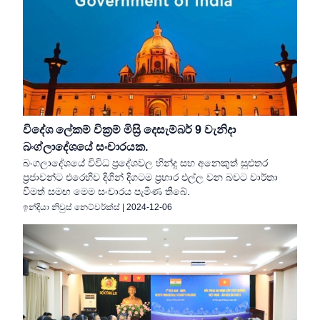
විදේශ ලේකම් වික්‍රම් මිස්‍රි දෙසැම්බර් 9 වැනිදා
බංග්ලාදේශයේ සංචාරයක.
බංගලාදේශයේ විවිධ ප්‍රදේශවල හින්දු සහ අනෙකුත් සුළුතර
ප්‍රජාවන්ට එරෙහිව දිගින් දිගටම ප්‍රහාර එල්ල වන බවට වාර්තා
වීමත් සමඟ මෙම සංචාරය පැමිණ තිබේ.
ඉන්දියා නිවුස් නෙට්වර්ක්ස්
|
2024-12-06