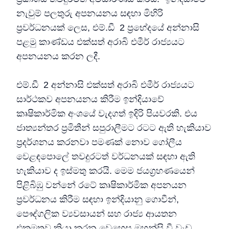
නැවුම් පලතුරු අපනයනය සඳහා මිහිරි
ප්‍රවර්ධනයක් ලෙස, එම්.ඩී 2 ප්‍රභේදයේ අන්නාසි
පළමු කාණ්ඩය එක්සත් අරාබි එමීර් රාජ්‍යයට
අපනයනය කරන ලදී.
එම්.ඩී 2 අන්නාසි එක්සත් අරාබි එමීර් රාජ්‍යයට
සාර්ථකව අපනයනය කිරීම ඉන්දියාවේ
කෘෂිකාර්මික අංශයේ වැදගත් ඉදිරි පියවරකි. එය
ජාත්‍යන්තර ප්‍රමිතීන් සපුරාලීමට රටට ඇති හැකියාව
ප්‍රදර්ශනය කරනවා පමණක් නොව ගෝලීය
වෙළඳපොලේ තවදුරටත් වර්ධනයක් සඳහා ඇති
හැකියාව ද ඉස්මතු කරයි. මෙම ජයග්‍රහණයෙන්
පිළිබිඹු වන්නේ රටේ කෘෂිකාර්මික අපනයන
ප්‍රවර්ධනය කිරීම සඳහා ඉන්දියානු ගොවීන්,
පෞද්ගලික ව්‍යවසායන් සහ රාජ්‍ය ආයතන
එකමුතුව ක්‍රියා කරන වෙහෙස මහන්සි වී වැඩ