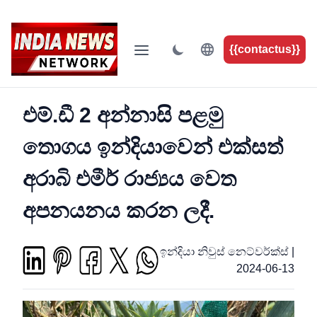
{{contactus}}
එම්.ඩී 2 අන්නාසි පළමු
තොගය ඉන්දියාවෙන් එක්සත්
අරාබි එමීර් රාජ්‍යය වෙත
අපනයනය කරන ලදී.
ඉන්දියා නිවුස් නෙට්වර්ක්ස්
|
2024-06-13