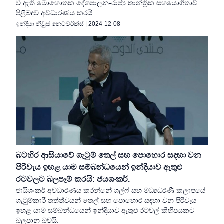
වී ඇති මොහොතක දේශපාලන-රාජ්‍ය තාන්ත්‍රික සහයෝගීතාව
පිළිබඳව අවධාරණය කරයි.
ඉන්දියා නිවුස් නෙට්වර්ක්ස්
|
2024-12-08
බටහිර ආසියාවේ ගැටුම් තෙල් සහ පොහොර සඳහා වන
පිරිවැය ඉහළ යාම සම්බන්ධයෙන් ඉන්දියාව ඇතුළු
රටවලට බලපෑම් කරයි: ජයශංකර්.
ජායිශංකර් අවධාරණය කරන්නේ ගල්ෆ් සහ මධ්‍යධරණී කලාපයේ
ගැටුම්කාරී තත්ත්වයන් තෙල් සහ පොහොර සඳහා වන පිරිවැය
ඉහළ යාම සම්බන්ධයෙන් ඉන්දියාව ඇතුළු රටවල් කිහිපයකට
බලපාන බවයි.