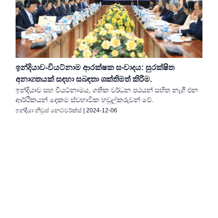
ඉන්දියාව-වියට්නාම ආරක්ෂක සංවාදය: සුරක්ෂිත
අනාගතයක් සඳහා සබඳතා ශක්තිමත් කිරීම.
ඉන්දියාව සහ වියට්නාමය, ගතික වර්ධන පථයන් සහිත නැගී එන
ආර්ථිකයන් දෙකම ස්වභාවික හවුල්කරුවන් වේ.
ඉන්දියා නිවුස් නෙට්වර්ක්ස්
|
2024-12-06