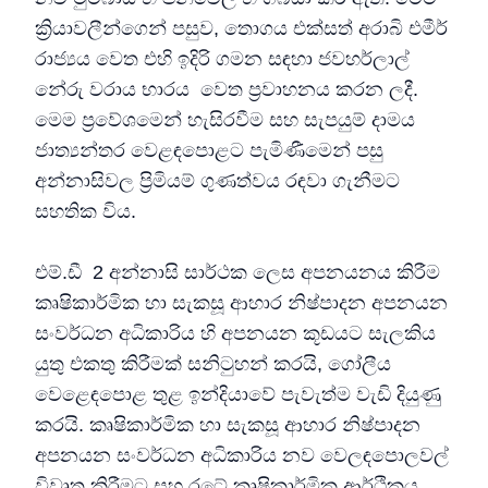
ක්‍රියාවලීන්ගෙන් පසුව, තොගය එක්සත් අරාබි එමීර්
රාජ්‍යය වෙත එහි ඉදිරි ගමන සඳහා ජවහර්ලාල්
නේරු වරාය භාරය වෙත ප්‍රවාහනය කරන ලදී.
මෙම ප්‍රවේශමෙන් හැසිරවීම සහ සැපයුම් දාමය
ජාත්‍යන්තර වෙළඳපොළට පැමිණීමෙන් පසු
අන්නාසිවල ප්‍රිමියම් ගුණත්වය රඳවා ගැනීමට
සහතික විය.
එම්.ඩී 2 අන්නාසි සාර්ථක ලෙස අපනයනය කිරීම
කෘෂිකාර්මික හා සැකසූ ආහාර නිෂ්පාදන අපනයන
සංවර්ධන අධිකාරිය හි අපනයන කූඩයට සැලකිය
යුතු එකතු කිරීමක් සනිටුහන් කරයි, ගෝලීය
වෙළෙඳපොළ තුළ ඉන්දියාවේ පැවැත්ම වැඩි දියුණු
කරයි. කෘෂිකාර්මික හා සැකසූ ආහාර නිෂ්පාදන
අපනයන සංවර්ධන අධිකාරිය නව වෙලඳපොලවල්
විවෘත කිරීමට සහ රටේ කෘෂිකාර්මික ආර්ථිකය