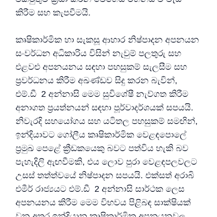
කිරීම සහ කැපවීමයි.
කෘෂිකාර්මික හා සැකසූ ආහාර නිෂ්පාදන අපනයන
සංවර්ධන අධිකාරිය විසින් නැවුම් පලතුරු සහ
එළවළු අපනයනය සඳහා පහසුකම් සැලසීම සහ
ප්‍රවර්ධනය කිරීම අඛණ්ඩව සිදු කරන බැවින්,
එම්.ඩී 2 අන්නාසි මෙම සුවිශේෂී නැව්ගත කිරීම
අනාගත ප්‍රයත්නයන් සඳහා පූර්වාදර්ශයක් සපයයි.
නිවැරදි සහයෝගය සහ යටිතල පහසුකම් සමඟින්,
ඉන්දියාවට ගෝලීය කෘෂිකාර්මික වෙළඳපොලේ
ප්‍රමුඛ පෙළේ ක්‍රීඩකයෙකු බවට පත්විය හැකි බව
පැහැදිලි ඇඟවීමකි, එය ලොව පුරා වෙළඳපලවලට
උසස් තත්ත්වයේ නිෂ්පාදන සපයයි. එක්සත් අරාබි
එමීර් රාජ්‍යයට එම්.ඩී 2 අන්නාසි සාර්ථක ලෙස
අපනයනය කිරීම මෙම විභවය පිළිබඳ සාක්ෂියක්
වන අතර ඉන්දියානු කෘෂිකාර්මික අපනයනවල