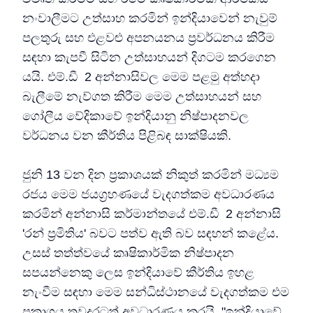
නංවාලීමට උත්සාහ කරමින් ඉන්දියාවෙන් නැවුම්
පලතුරු සහ එළවළු අපනයනය ප්‍රවර්ධනය කිරීම
සඳහා කැපවී සිටින උත්සාහයන් දිගටම කරගෙන
යයි. එම්.ඩී 2 අන්නාසිවල මෙම පළමු අත්හදා
බැලීමේ නැව්ගත කිරීම මෙම උත්සාහයන් සහ
ගෝලීය වේදිකාවේ ඉන්දියානු නිෂ්පාදනවල
වර්ධනය වන කීර්තිය පිළිබඳ සාක්ෂියකි.
ජුනි 13 වන දින ප්‍රකාශයක් නිකුත් කරමින් මධ්‍යම
රජය මෙම ජයග්‍රහණයේ වැදගත්කම අවධාරණය
කරමින් අන්නාසි කර්මාන්තයේ එම්.ඩී 2 අන්නාසි
'රන් ප්‍රමිතිය' බවට පත්ව ඇති බව සඳහන් කළේය.
උසස් තත්ත්වයේ කෘෂිකාර්මික නිෂ්පාදන
සපයන්නෙකු ලෙස ඉන්දියාවේ කීර්තිය ඉහළ
නැංවීම සඳහා මෙම සන්ධිස්ථානයේ වැදගත්කම එම
ප්‍රකාශය තවදුරටත් අවධාරණය කරයි. "ඉන්දියාවේ