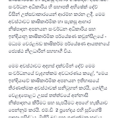
සංවර්ධන අධිකාරිය හි සභාපති අභිෂේක් දේව්
විසින් උත්සවාකාරයෙන් ආරම්භ කරන ලදී. මෙම
අවස්ථාවට කෘෂිකාර්මික හා සැකසූ ආහාර
නිෂ්පාදන අපනයන සංවර්ධන අධිකාරිය සහ
ඉන්දියානු කෘෂිකාර්මික පර්යේෂණ කවුන්සිලයේ -
මධ්‍යම වෙරළබඩ කෘෂිකර්ම පර්යේෂණ ආයතනයේ
ජ්‍යෙෂ්ඨ නිලධාරීන් සහභාගී විය.
මෙම අවස්ථාවට අදහස් දක්වමින් දේව් මෙම
සංවර්ධනයේ වැදගත්කම අවධාරණය කළේ, "මෙය
ඉන්දියාවේ කෘෂිකාර්මික අපනයන ඉතිහාසයේ
තීරණාත්මක අවස්ථාවක් සනිටුහන් කරයි, ගෝලීය
වෙළඳපොළට උසස් තත්ත්වයේ අන්නාසි
නිෂ්පාදනය කිරීමට සහ සැපයීමට අපගේ හැකියාව
පෙන්නුම් කරයි. එම්.ඩී 2 ප්‍රභේදය එහි සුවිශේෂී
සඳහා ප්‍රසිද්ධය. මිහිරි බව සහ ගුණාත්මක භාවය