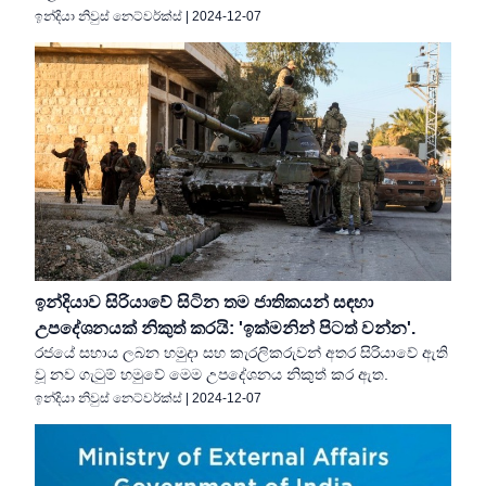
ඉන්දියා නිවුස් නෙට්වර්ක්ස්
|
2024-12-07
ඉන්දියාව සිරියාවේ සිටින තම ජාතිකයන් සඳහා
උපදේශනයක් නිකුත් කරයි: 'ඉක්මනින් පිටත් වන්න'.
රජයේ සහාය ලබන හමුදා සහ කැරලිකරුවන් අතර සිරියාවේ ඇති
වූ නව ගැටුම් හමුවේ මෙම උපදේශනය නිකුත් කර ඇත.
ඉන්දියා නිවුස් නෙට්වර්ක්ස්
|
2024-12-07