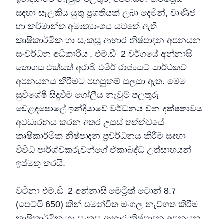
සඳහා සැලකිය යුතු ප්‍රගතියක් ලබා දෙමින්, වාණිජ
හා කර්මාන්ත අමාත්‍යාංශය යටතේ ඇති
කෘෂිකාර්මික හා සැකසූ ආහාර නිෂ්පාදන අපනයන
සංවර්ධන අධිකාරිය , එම්.ඩී 2 වර්ගයේ අන්නාසි
තොගය එක්සත් අරාබි එමීර් රාජ්‍යයට සාර්ථකව
අපනයනය කිරීමට පහසුකම් සලසා ඇත. මෙම
සුවිශේෂී සිදුවීම ගෝලීය නැවුම් පලතුරු
වෙළඳපොලේ ඉන්දියාවේ වර්ධනය වන දක්ෂතාවය
අවධාරනය කරන අතර උසස් තත්ත්වයේ
කෘෂිකාර්මික නිෂ්පාදන ප්‍රවර්ධනය කිරීම සඳහා
විවිධ පාර්ශ්වකරුවන්ගේ ඒකාබද්ධ උත්සාහයන්
ඉස්මතු කරයි.
වටිනා එම්.ඩී 2 අන්නාසි මෙට්‍රික් ටොන් 8.7
(පෙට්ටි 650) කින් සමන්විත මංගල නැව්ගත කිරීම
කෘෂිකාර්මික හා සැකසූ ආහාර නිෂ්පාදන අපනයන