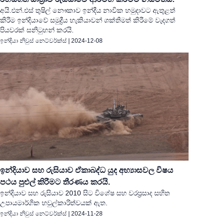
අයි.එන්.එස් තුෂිල් නෞකාව ඉන්දීය නාවික හමුදාවට ඇතුළත්
කිරීම ඉන්දියාවේ සමුද්‍රීය හැකියාවන් ශක්තිමත් කිරීමේ වැදගත්
පියවරක් සනිටුහන් කරයි.
ඉන්දියා නිවුස් නෙට්වර්ක්ස්
|
2024-12-08
ඉන්දියාව සහ රුසියාව ඒකාබද්ධ යුද අභ්‍යාසවල විෂය
පථය පුළුල් කිරීමට තීරණය කරයි.
ඉන්දියාව සහ රුසියාව 2010 සිට විශේෂ සහ වරප්‍රසාද සහිත
උපායමාර්ගික හවුල්කාරිත්වයක් ඇත.
ඉන්දියා නිවුස් නෙට්වර්ක්ස්
|
2024-11-28