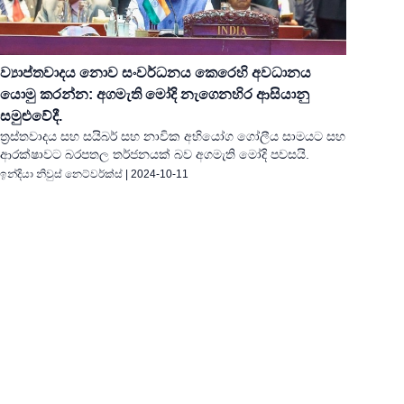
ව්‍යාප්තවාදය නොව සංවර්ධනය කෙරෙහි අවධානය
යොමු කරන්න: අගමැති මෝදි නැගෙනහිර ආසියානු
සමුළුවේදී.
ත්‍රස්තවාදය සහ සයිබර් සහ නාවික අභියෝග ගෝලීය සාමයට සහ
ආරක්ෂාවට බරපතල තර්ජනයක් බව අගමැති මෝදි පවසයි.
ඉන්දියා නිවුස් නෙට්වර්ක්ස්
|
2024-10-11