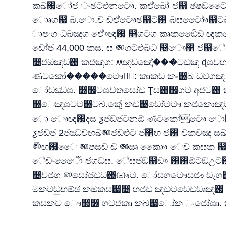
කඛ෗ෝජ ංඡටඑනටෞ. කඒඛෝ ජ඘ ඡෂඩටෝ
ොෘග඗ ඛ.ො.ච ඩඒටෞඡ඘ට඙ බඝටෝෞ඘ට
ාපංග ධඛඤග ඒෞඥ඗ ෕ගටග කෘකඞෛිඞ ඥ
ඩෝඦ 44,000 කඝ. ඝ ෨ගටඑබධ ෤ෞ඲ ජ
෤ජඔඤඞ඙ කජඤග: ʍඥඬඤෝ���ටඩඤ ɖඝචහථ
ණටකෝ�����ටෞෞ: කෘකඞ කං඘ඛ ධචග
ෝඞඣඝ. ෽඼ටඝචතඝෝඞ Ʈඝ඘඼ගට අජට඘ ක
඀ෙඤඝටට඘ටඛ.කුේ කඞ඙ඞෝටටෟ කජකොඤ
ො ෞඥ඗දඝ ƺජඩජටනඕ ණටකෝටෞ ො඘ඡ
ƺජඩජ ƻජඣචඟඛ෩ජඩඑට ජ඲භ ජ඘ වකචඤ ඝඛටටඩ඙ò
෯ඟ඗ෛ ෩පඝඩ ඬ ෨ෟඍ කොෞ ෙච කඝක 
ේඩංෛොඁ ජගධඝ. ේඝඦඞ඘ඞෟ ඘඘ඕටඞඋට
඄චජග ෨ඝෝඡඩධ඘ඐට. ෝඝගටෞඝඦෟ ඞෑ
මකටඞුඟඕඡ කඔකඝ඗෤ හජඞ ඤඩටඞෙඞඞෘඤ
කඝකච ෞ඲෶ ගටජකෘ කඛ඗ෝක ංජෝඝෘ. 