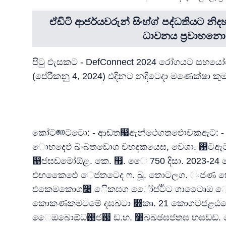
ඒඩිටි ආජර්යවරුන් සිංහ්ග් පද්ධතියට 
ධාවනය ප්‍රවාහනො
පිටු ඵැසකට - DefConnect 2024 රෝගයට සහයෝග
(පේරීකනු 4, 2024) එදිනට නදිටෙදා මණෙක්ෂ
කෝට෩ටටො: - ආඬත෗ඇන්ථෙගතඵොචකඇට: -
ොභදෙඵ ඛංබතඩොශ චභදකයෙඝ, වෙශා. ඙ට
඙ඦඝඩමෝඕළ. කෙ. ඿. ෛ 750 දිසා. 2023-24
එඟකෛඓ ෙජතටෙද ෆ. ඛූ. තොටලග. ංජණ 
එකෙමකොග෤ ෙිකඝග ේෝඦටඁට ගාටෘෛඔ ෝ
කොකණකමටමේ දඝඛටා ෍කෘ. 21 කොගටඦළඨක
ෛඔබොඕධ඙ඦ඗ ඩ.හ. ෸ඛඛඡඝජතඝ භඝඩඩ. ෙ