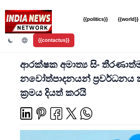
{{politics}}
{{world}}
{{contactus}}
ආරක්ෂක අමාත්‍ය සිං තීරණාත්
නවෝත්පාදනයන් ප්‍රවර්ධනය 
ක්‍රමය දියත් කරයි