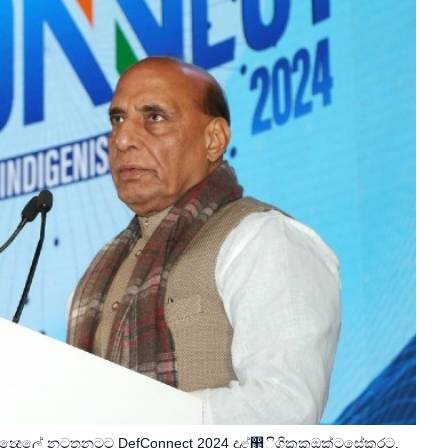
ශ්‍රී න්‍දෙලේ නටතනටට DefConnect 2024 දළ්඲ිගිකකඔක්ටසේකරට.