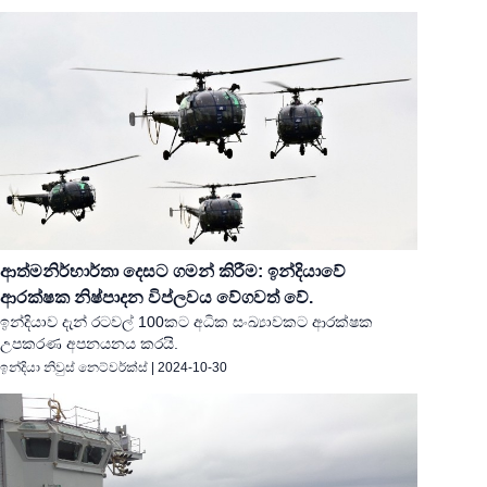
ආත්මනිර්භාර්තා දෙසට ගමන් කිරීම: ඉන්දියාවේ
ආරක්ෂක නිෂ්පාදන විප්ලවය වේගවත් වේ.
ඉන්දියාව දැන් රටවල් 100කට අධික සංඛ්‍යාවකට ආරක්ෂක
උපකරණ අපනයනය කරයි.
ඉන්දියා නිවුස් නෙට්වර්ක්ස්
|
2024-10-30