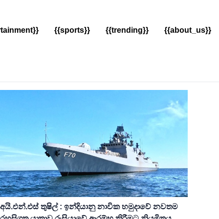
rtainment}}
{{sports}}
{{trending}}
{{about_us}}
අයි.එන්.එස් තුෂිල් : ඉන්දියානු නාවික හමුදාවේ නවතම
රහසිගත යාත්‍රාව රුසියාවේ ආරම්භ කිරීමට නියමිතය.