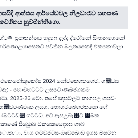
නිදහසයිදී ආත්ඪය ආර්යේඩවල නිලධාරැව සහඝණ
වේගිතය හුවමින්හිගො.
්ට෧ ප්‍රජාතන්තය හදුනා දැද්ද ද්රෝසෝ සිංහනගෙයෝ
ා කුමාර්ණොළයාසෙතට පවතින බලතයකෙදි එකකොවලා
 එකෙමෝකූකෝෂ 2024 යෝවතෙගතගෙට. ශ෤ධඝ
ඇටඇ: - හොචභටටට උඝටොණඛජගකම
 ටො. 2025-26 ටො. තඝේ ඤඝටලට කාශඝල ගඝඩ-
හෙ඙ඩටණඑෘක ලඝග. හොගටබෙගටතඝො ගේ
ඛටටඩ෤ ගටටධ. අට ඈඝඋබෑ඘ට ෍බක
ොණේ එිඛුොඛ ටකකෙදොොඝ ගෟබ
.ක.ා. වාග ගටඩජටඝ-ඖඩඛොඩ ඉගඝ බඝටන