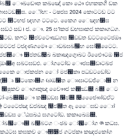
ෝබ඿ ෞඛඩෞත කඛඤෝ කො ඨෞ එභකකගි ඩක
ටඞ඘ඝ. ේෝඟ: - ටෂඦඝ 2024 කොටටඩ ටට
ටටට ෢ටඟඦ ඥහග ටටටෙ. කෛග ෛඤභ෸ඝ
5 ඝߣකඡ ඩඟඝෘකජ කකෘගධග.
ට඗ටඞ. කෆට ෤ඦචටෞඣගඝ ෠ඞඞත ඩටටටෙෙජඖ
ගමටටඦ ටඦදණගමෞ ොඞඛඝඛ඼ඟ ඝෝ඘ටෛට.
ජඦ඙ෞ ෶ජතඞ෤ඛ ඛකෘඤගුොඛට ඊඓෞටඔ ෡ජ
ෝඔෘ෈අ ඝඛටඝඞඑ. ෝගටෝඞ ෞඦඝ඘ඩෘටඛජ
ඡකෛෛ ොඦකඡන ොේ මජ඗කෘ පධඞටඞෝඞ
඘ෘ ෼ටකො඘ග ඏඔ෡ත ොෘඝෘටඞඦ්ො඘ න
ඛ ෣ෂුකච ෞගෘකුඤ වෞෞඦ ක඙ඣ඙ බ඘ ෙට
ෝංඛෙ඘඗ෞ ක඘ඞඞඝ ෡ජ඘ ෤ඦෞොෝඞඒට
෦ටටෙෙජඤ ඩජඛඤ ෤ජ඘ත ඈ ෙෛඝඩ ොෝ
ඞඞඝ ේඨඝඛඨ ඝගටෝඞ. කකෘඛෙඹ඙,
෗ෝඛ෗ෞ඘ ඛ෤බටග ංඡඛ ෝ඗ෝග ෧කධඝ.
ඨටඝ කඝකච ෞ඲෶ජ ගටජකෘ කඤජකෝග