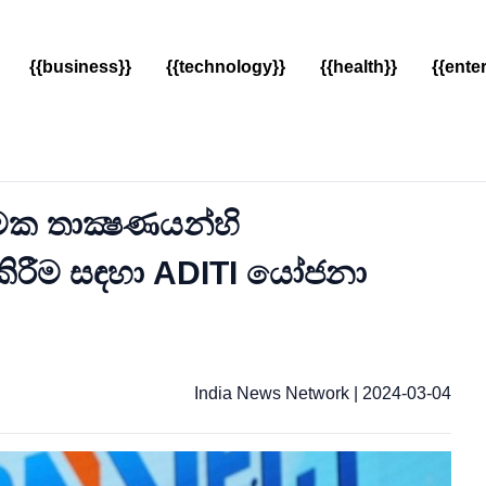
{{business}}
{{technology}}
{{health}}
{{ente
මක තාක්‍ෂණයන්හි
කිරීම සඳහා ADITI යෝජනා
India News Network
|
2024-03-04