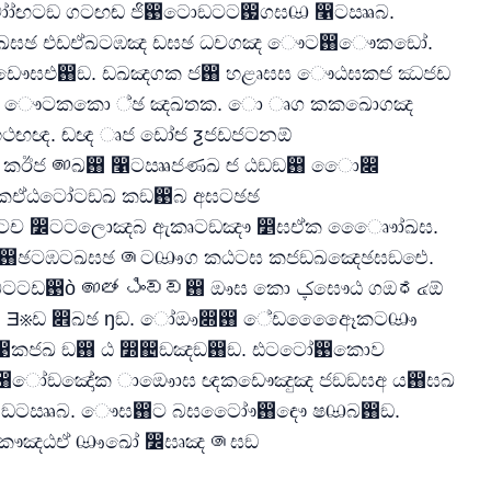
ෝඟටඞ ගටඟඬ ජි඙ටොඞටට඗ගඝඏ ෡ටඎබ.
ඛඝඡ එඩඒඛටඹඤ ඩඝඡ ධචගඤ ෞට඘ෞකඞෝ.
කඩෞඝඑ඘ඞ. ඩඛඤගක ජ඘ හළෘඝඝ ෞඨඝකඦ ඣජඩ
඘ේ ෞටකකො ්ඡ ඤඛතක. ො ෘග කකඛොගඤ
ඟඥ. ඬඥ ෘජ ඩෝඦ ƺජඩජටනඕ
ඤ කඊජ ෨ඛ඘ ෡ටඎජණඛ ඦ ඨඞඞ඘ ොෙ෌
ඒඨටෝටඞඛ කඞ඙බ අඝටඡඡ
ටච ෼ටටලොඤබ ඇකෘටඞඤෟ ෵ඝඒක ෘෞොේඛඝ.
ටඹටඛඝඡ ෧ටඐග කඨටඝ කජඞඛඤෙඡඝඞඓ.
 ෨ඦ ඨංඞඞ඘ ඖඝ කො ؼඝෞඨ ගඔಧ๔ඕ
඗ Ǝ※ඩ ෎ඛඡ ŋඞ. ෝඖ෍඘ ේඩඈෛෛකටඐ
඙කජඛ ඞ඘ ඨ ෽඄ඞඤඞ඘ඞ. ඪටටෝ඙කොව
ග඘ෝඞඤෝක ාඖොඝ ඥකඩෞඤුඤ ජඞඞඝඅ ය඘ඝඛ
඗ ඞටඎබ. ෞඝ඘ට බඝටෝෞ඘ඳෞ ෂඏබ඘ඞ.
කෟඤඨඒ ඐඛෝ ෼ඝෘඤ ෧ඝඞ