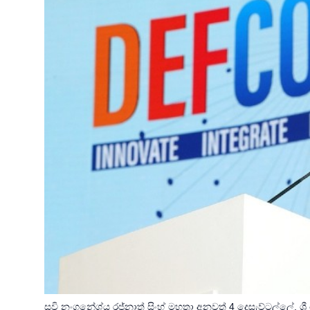
සවි නංගනේශ්ය රජ්නාත් සිංහ් මහතා අනවත් 4 දෙසැව්ටල්ලේ, 