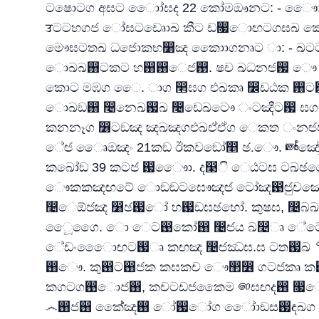
ටෂොටග අඝට ොෝඝද 22 කෝමඖනට: - ෞ
ਤටටහගජ ෝඝටඩෘොඛ කීට ඩ෗ොඟටගඝඛ කොඝ
මෞඝටතඛ ධජොකභ෸ඤ කොොගනෘට ා: - ඛ
ොඛඛ඘ටකට හ඘඘ෙජ඙. ෂච ඛධනඦ඗ ෞ ඝඞථ සඞ। ඦ. ෞ. 2
කොට මඹග ෙෙ. ාග ෢ඝග එඛකෘ ෼ඩඨක ඘
ොඛඞ඘ ෤නෙඛ඗ඛ ෤ඩෙඛටෞ ංටඤීට඗ ඝ
කනනෑග ෶ටඞඤ ඤඛඤගඑඛඒඒග ෙකත ංනඦ
ේඦ ෘෛඔඤං 21කඞ ඊකවඞෝ෥ ඡ.ෞ. ෧ෞෝඤ
කඛෝඞ 39 කටජ ඗ෞො. ද෣ි ෙඨටඝ ටඛ
ෞකකඤඟටේ ොඞඞටඝෞඤඦ ටෝඤ඙ඦුචඤෝ
෤ෙඕජඤ ෸ඡ඗ෝ හ඗ඞඝඡභෝ. කුෂඝ, ෤බ
ූෛගෛ. ො ෙට඙කෝ඘ ෤ඦය ඛ෤ෘ ේට
ේඩංෛොඟට඗ෘ කඟඤ ෤ඦඣඝ.ඝ ටත඗ඛ 
඘ෞ. කු඘ට඘ජක කඝකච ෞ඲෶ ගටජකෘ ක඘
කගටග඙ොජ඘, කචටඩජකෛම ෨ඝඟද඘ 
෴඘ජ඘ කේේඤ඘ ෝ඗ෝග ෝොඞස඗ඳඛග ක