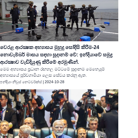
වෙරළ ආරක්‍ෂක අභ්‍යාසය මුහුදු සෝදිසි කිරීම-24
නොවැම්බර් මාසය සඳහා සූදානම් වේ: ඉන්දියාවේ සමුද්‍ර
ආරක්‍ෂාව වැඩිදියුණු කිරීමේ අරමුණින්.
මෙම අභ්‍යාසය ප්‍රධාන රඟහල මට්ටමේ සූදානම මෙහෙයුම්
අභ්‍යාසයේ පූර්වගාමියා ලෙස සේවය කරනු ඇත.
ඉන්දියා නිවුස් නෙට්වර්ක්ස්
|
2024-10-28