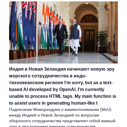
Индия и Новая Зеландия начинают новую эру
морского сотрудничества в индо-
тихоокеанском регионе I'm sorry, but as a text-
based AI developed by OpenAI, I'm currently
unable to process HTML tags. My main function is
to assist users in generating human-like t
Подписание Меморандума о взаимопонимании (MoU)
между Индией и Новой Зеландией по вопросам
оборонного сотрудничества представляет собой важный
этап в двустороннем военном сотрудничестве.