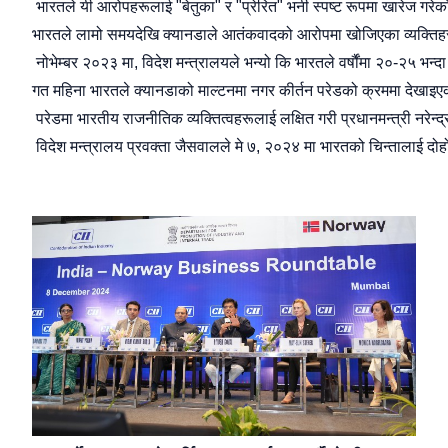
भारतले
यी
आरोपहरूलाई
"
बेतुका
"
र
"
प्रेरित
"
भनी
स्पष्ट
रूपमा
खारेज
गरेक
भारतले
लामो
समयदेखि
क्यानडाले
आतंकवादको
आरोपमा
खोजिएका
व्यक्ति
नोभेम्बर
२०२३
मा
,
विदेश
मन्त्रालयले
भन्यो
कि
भारतले
वर्षौंमा
२०
-
२५
भन्दा
गत
महिना
भारतले
क्यानडाको
माल्टनमा
नगर
कीर्तन
परेडको
क्रममा
देखाइए
परेडमा
भारतीय
राजनीतिक
व्यक्तित्वहरूलाई
लक्षित
गरी
प्रधानमन्त्री
नरेन्द्
विदेश
मन्त्रालय
प्रवक्ता
जैसवालले
मे
७
,
२०२४
मा
भारतको
चिन्तालाई
दोहो