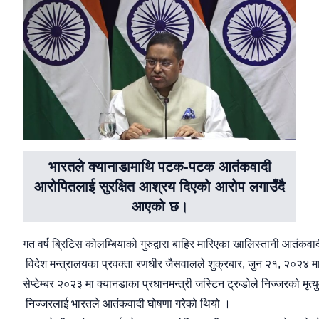
भारतले क्यानाडामाथि पटक-पटक आतंकवादी
आरोपितलाई सुरक्षित आश्रय दिएको आरोप लगाउँदै
आएको छ।
गत
वर्ष
ब्रिटिस
कोलम्बियाको
गुरुद्वारा
बाहिर
मारिएका
खालिस्तानी
आतंकवाद
विदेश
मन्त्रालयका
प्रवक्ता
रणधीर
जैसवालले
शुक्रबार
,
जुन
२१
,
२०२४
म
सेप्टेम्बर
२०२३
मा
क्यानडाका
प्रधानमन्त्री
जस्टिन
ट्रुडोले
निज्जरको
मृत्य
निज्जरलाई
भारतले
आतंकवादी
घोषणा
गरेको
थियो
।