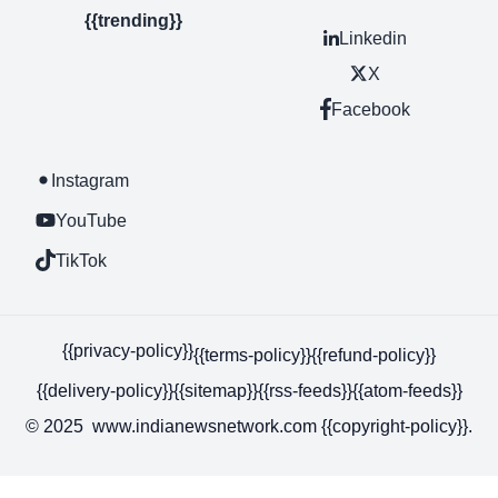
{{trending}}
Linkedin
X
Facebook
Instagram
YouTube
TikTok
{{privacy-policy}}
{{terms-policy}}
{{refund-policy}}
{{delivery-policy}}
{{sitemap}}
{{rss-feeds}}
{{atom-feeds}}
© 2025 www.indianewsnetwork.com {{copyright-policy}}.