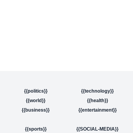
{{politics}}
{{technology}}
{{world}}
{{health}}
{{business}}
{{entertainment}}
{{sports}}
{{SOCIAL-MEDIA}}