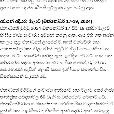
කාර්යභාරයක් ඉටු කරන මොරිටේනියාවේ සිටින ඉන්දීය
ප්‍රජාව සමඟ ද ජනාධිපති මුර්මු කටයුතු කරනු ඇත.
අවසන් අදියර: මලාවි (ඔක්තෝබර් 17-19, 2024)
ජනාධිපති මුර්මු 2024 ඔක්තෝබර් 17 සිට 19 දක්වා මලාවි
හි සිය රාජ්‍ය සංචාරය අවසන් කරනු ඇත. ඇය එහි ගත කරන
කාලය තුළ ජනාධිපති ලාසරස් මැකාති චක්වේරා සහ
අනෙකුත් ප්‍රධාන නිලධාරීන් හමුවී වැඩිදුර සහයෝගීතාවය
සඳහා මාර්ග සාකච්ඡා කරනු ඇත. ඉන්දියාවේ වර්ධනය වන
කර්මාන්ත සඳහා අත්‍යවශ්‍ය ස්වාභාවික සම්පත් වලින් රට
පොහොසත් බැවින් මලාවි සමඟ ඉන්දියාව සම්බන්ධ වීම
විශේෂයෙන් වැදගත් වේ.
ජනාධිපති මුර්මුගේ සංචාරය ඉන්දියාව සහ මලාවි අතර රාජ්‍ය
තාන්ත්‍රික සබඳතාවල 60 වැනි සංවත්සරයට සමගාමී වේ.
ජනාධිපතිවරයා සංස්කෘතික හා ඓතිහාසික වැදගත්කමකින්
යුත් ස්ථාන නැරඹීමට ද නියමිත අතර දෙරට අතර වෙළෙඳ