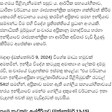
සංගමය පිළිගැනීමෙන් පසුව ය. ආර්ථික සහයෝගීතාව,
ධාරිතා වර්ධනය සහ රාජ්‍යතාන්ත්‍රික සබඳතා ශක්තිමත් කිරීම
කෙරෙහි අවධානය යොමු කරමින් අප්‍රිකාව සමඟ ඉන්දියාව
සම්බන්ධ වීම එහි විදේශ ප්‍රතිපත්තියේ ප්‍රධාන අංගයකි.
ජනාධිපති මුර්මුගේ සංචාරය අප්‍රිකානු මහාද්වීපය හරහා
ඉන්දියාවේ රාජ්‍යතාන්ත්‍රික හා ආර්ථික අඩිපාර වැඩි දියුණු
කිරීමට අපේක්ෂා කෙරේ.
බදාදා (ඔක්තෝබර් 9, 2024) විශේෂ මාධ්‍ය හමුවක්
අමතමින්, ඉන්දීය විදේශ කටයුතු අමාත්‍යාංශ ලේකම් දම්මු
රවී, සංචාරයේ වැදගත්කම ඉස්මතු කළේය: "එය වර්ධනය
වන ඉන්දියා-අප්‍රිකා හවුල්කාරිත්වයේ පිළිබිඹුවකි" රටවල්
54ක් සමඟින්, අප්‍රිකාව සමඟ ඇති ගෝලීය සහයෝගීතාවයේ
හරය ඉන්දියාවේ මෙන්ම ගෝලීය දකුණේ වර්ධනයට ඉතා
වැදගත් බවත් ඔහු වැඩිදුරටත් පැවසීය.
පළමු නැවතුම: ඇල්ජීරියාව (ඔක්තෝබර් 13-15)