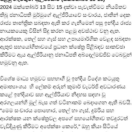
2024 ඔක්තෝබර් 13 සිට 15 දක්වා පැවැත්වීමට නියමිතව
තිබූ ජනාධිපති මුර්මුගේ ඇල්ජීරියාවේ සංචාරය, ජාතීන් දෙක
රාජ්‍ය තාන්ත්‍රික සබඳතා ඇති කර ගැනීමෙන් පසු ඉන්දීය රාජ්‍ය
නායකයෙකු විසින් සිදු කරන පළමු අවස්ථාව වනු ඇත.
ආරක්ෂක, තෙල් සහ ගෑස් සහ උපායමාර්ගික වෙළඳ සබඳතා
ඇතුළු සහයෝගීතාවයේ ප්‍රධාන ක්ෂේත්‍ර පිළිබඳව සාකච්ඡා
කිරීමට ඇය ඇල්ජීරියානු ජනාධිපති අබ්දෙල්මඩ්ජිඩ් ටෙබවුන්
හමුවනු ඇත.
විශේෂ මාධ්‍ය හමුවට සහභාගී වූ ඉන්දීය විදේශ කටයුතු
අමාත්‍යාංශය හි ලේකම් අරුන් කුමාර් චැටර්ජි අවධාරණය
කළේ ඉන්දියාව සහ ඇල්ජීරියාව නිදහස සඳහා වූ
අරගලයන්හි මුල් බැස ගත් වටිනාකම් බෙදාගෙන ඇති බවයි.
"මෙම සංචාරය පොහොර, තෙල් හා ගෑස්, දුම්රිය සහ
ආරක්ෂක යන ක්ෂේත්‍රවල අපගේ සහයෝගීතාව තවදුරටත්
වැඩිදියුණු කිරීමට අපේක්ෂා කෙරේ," ඔහු කියා සිටියේ