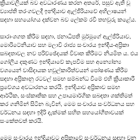
ක්‍රියාවලියක් බව අවධාරණය කරන අතරේ, පසුව ඇති වූ
ව්‍යාප්ති තරංගවලදී ඉන්දියාව ඇල්ජීරියාවේ අභිලාෂයන්
සඳහා සහයෝගය දක්වන බව ලේකම් රවී තහවුරු කළේය.
සාරාංශගත කිරීම සඳහා, ජනාධිපති මුර්මුගේ ඇල්ජීරියාව,
මොරිටේනියාව සහ මලාවි රාජ්‍ය සංචාරය ඉන්දීය-අප්‍රිකා
සබඳතාවල නව පරිච්ඡේදයක් විවෘත කිරීමට නියමිත ය. එය
ගෝලීය දකුණට ඉන්දියාවේ කැපවීම සහ අන්‍යෝන්‍ය
වශයෙන් වාසිදායක හවුල්කාරිත්වයන් පෝෂණය කිරීම
සඳහා අප්‍රිකානු රටවල් සමඟ සම්බන්ධ වීමේ එහි ක්‍රියාකාරී
ප්‍රවේශය අවධාරනය කරයි. ඉන්දියාව අප්‍රිකාව සමඟ
ආර්ථික, සංස්කෘතික සහ උපායමාර්ගික සබඳතා ශක්තිමත්
කර ගනිමින් සිටින බැවින්, මෙම සංචාරය සංවර්ධනය සහ
වර්ධනය සඳහා ඉදිරි දැක්මක් සහිත සහයෝගීතාවයක්
සංකේතවත් කරයි.
මෙම සංචාරය ඉන්දියාවට අප්‍රිකාවේ සංවර්ධනය සඳහා වන