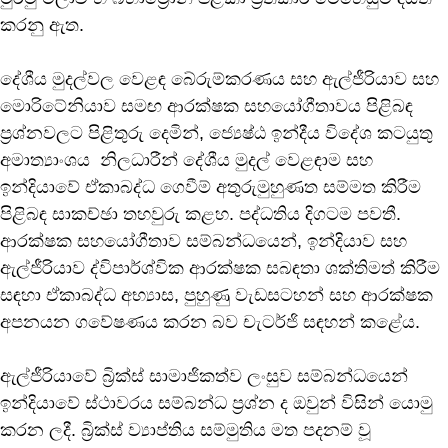
කරනු ඇත.
දේශීය මුදල්වල වෙළඳ බේරුම්කරණය සහ ඇල්ජීරියාව සහ
මොරිටේනියාව සමඟ ආරක්ෂක සහයෝගීතාවය පිළිබඳ
ප්‍රශ්නවලට පිළිතුරු දෙමින්, ජ්‍යෙෂ්ඨ ඉන්දීය විදේශ කටයුතු
අමාත්‍යාංශය නිලධාරීන් දේශීය මුදල් වෙළඳාම සහ
ඉන්දියාවේ ඒකාබද්ධ ගෙවීම් අතුරුමුහුණත සම්මත කිරීම
පිළිබඳ සාකච්ඡා තහවුරු කළහ. පද්ධතිය දිගටම පවතී.
ආරක්ෂක සහයෝගීතාව සම්බන්ධයෙන්, ඉන්දියාව සහ
ඇල්ජීරියාව ද්විපාර්ශ්වික ආරක්ෂක සබඳතා ශක්තිමත් කිරීම
සඳහා ඒකාබද්ධ අභ්‍යාස, පුහුණු වැඩසටහන් සහ ආරක්ෂක
අපනයන ගවේෂණය කරන බව චැටර්ජි සඳහන් කළේය.
ඇල්ජීරියාවේ බ්‍රික්ස් සාමාජිකත්ව ලංසුව සම්බන්ධයෙන්
ඉන්දියාවේ ස්ථාවරය සම්බන්ධ ප්‍රශ්න ද ඔවුන් විසින් යොමු
කරන ලදී. බ්‍රික්ස් ව්‍යාප්තිය සම්මුතිය මත පදනම් වූ