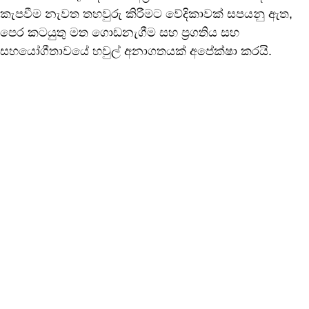
කැපවීම නැවත තහවුරු කිරීමට වේදිකාවක් සපයනු ඇත,
පෙර කටයුතු මත ගොඩනැගීම සහ ප්‍රගතිය සහ
සහයෝගීතාවයේ හවුල් අනාගතයක් අපේක්ෂා කරයි.