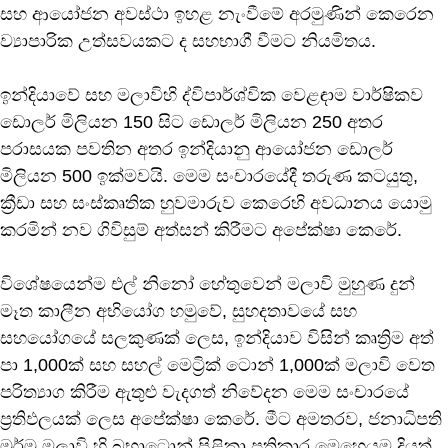
සහ ආයෝජන අවස්ථා ඉහළ නැංවීමේ අරමුණින් කෙරෙන
ව්‍යාපාරික උත්සවයකට ද සහභාගී වීමට නියමිතය.
ඉන්දියාවේ සහ මලාවිහි ද්විපාර්ශ්වික වෙළඳාම වාර්ෂිකව
ඩොලර් මිලියන 150 සිට ඩොලර් මිලියන 250 අතර
පරාසයක පවතින අතර ඉන්දියානු ආයෝජන ඩොලර්
මිලියන 500 ඉක්මවයි. මෙම සංචාරයේදී තරුණ කටයුතු,
ක්‍රීඩා සහ සංස්කෘතික හුවමාරුව කෙරෙහි අවධානය යොමු
කරමින් නව ගිවිසුම් අත්සන් කිරීමට අපේක්ෂා කෙරේ.
විශේෂයෙන්ම එල් නිනෝ හේතුවෙන් මලාවි මුහුණ දුන්
මෑත කාලීන අභියෝග හමුවේ, සුහදතාවයේ සහ
සහයෝගයේ සලකුණක් ලෙස, ඉන්දියාව විසින් කෘත්‍රිම අත්
පා 1,000ක් සහ සහල් මෙට්‍රික් ටොන් 1,000ක් මලාවි වෙත
පරිත්‍යාග කිරීම ඇතුළු වැදගත් නිවේදන මෙම සංචාරයේ
ප්‍රතිඵලයක් ලෙස අපේක්ෂා කෙරේ. මීට අමතරව, ජනාධිපති
මුර්මු මලාවි හි බභාට්‍රොන් පිළිකා ප්‍රතිකාර මෙහෙයුම දියත්