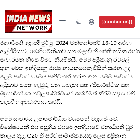
{{contactus}}
ජනාධිපති ද්‍රෞපදී මුර්මු 2024 ඔක්තෝම්බර් 13-19 දක්වා
ඇල්ජීරියාව, මොරිටේනියාව සහ මලාවි හි ඓතිහාසික රාජ්‍ය
සංචාරයක නිරත වීමට නියමිතයි. මෙම අප්‍රිකානු රටවල්
තුන වෙත ඉන්දියානු රාජ්‍ය නායකයෙකු විසින් කරන ලද
පළමු සංචාරය මෙය සනිටුහන් කරනු ඇත. මෙම සංචාරය
අප්‍රිකාව සමඟ ගැඹුරු වන සබඳතා සහ ද්විපාර්ශ්වික සහ
බහුපාර්ශ්වික හවුල්කාරිත්වයන් ශක්තිමත් කිරීම සඳහා එහි
කැපවීම අවධාරනය කරයි.
මෙම සංචාරය උපායමාර්ගික වශයෙන් වැදගත් වේ,
විශේෂයෙන් එය පසුගිය වසරේ ඉන්දියාවේ ජනාධිපති ධුර
කාලය තුළ G20 හි ස්ථිර සාමාජිකයෙකු ලෙස අප්‍රිකානු