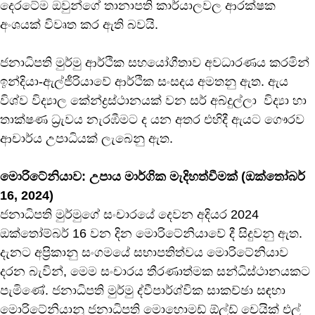
දෙරටේම ඔවුන්ගේ තානාපති කාර්යාලවල ආරක්ෂක
අංශයක් විවෘත කර ඇති බවයි.
ජනාධිපති මුර්මු ආර්ථික සහයෝගීතාව අවධාරණය කරමින්
ඉන්දියා-ඇල්ජීරියාවේ ආර්ථික සංසදය අමතනු ඇත. ඇය
විශ්ව විද්‍යාල කේන්ද්‍රස්ථානයක් වන සර් අබ්දුල්ලා විද්‍යා හා
තාක්ෂණ ධ්‍රැවය නැරඹීමට ද යන අතර එහිදී ඇයට ගෞරව
ආචාර්ය උපාධියක් ලැබෙනු ඇත.
මොරිටේනියාව: උපාය මාර්ගික මැදිහත්වීමක් (ඔක්තෝබර්
16, 2024)
ජනාධිපති මුර්මුගේ සංචාරයේ දෙවන අදියර 2024
ඔක්තෝම්බර් 16 වන දින මොරිටේනියාවේ දී සිදුවනු ඇත.
දැනට අප්‍රිකානු සංගමයේ සභාපතිත්වය මොරිටේනියාව
දරන බැවින්, මෙම සංචාරය තීරණාත්මක සන්ධිස්ථානයකට
පැමිණේ. ජනාධිපති මුර්මු ද්වීපාර්ශ්වික සාකච්ඡා සඳහා
මොරිටේනියානු ජනාධිපති මොහොමඩ් ඕල්ඩ් චෙයික් එල්