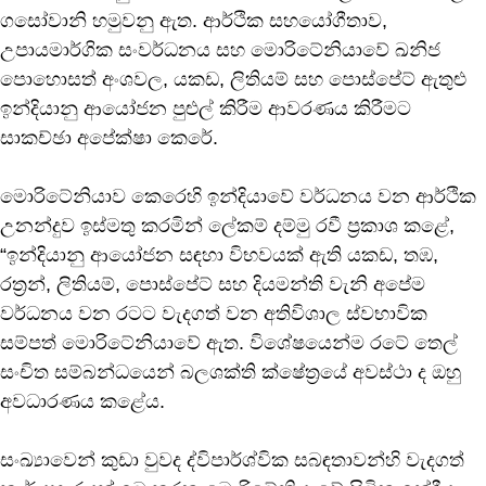
ගසෝවානි හමුවනු ඇත. ආර්ථික සහයෝගීතාව,
උපායමාර්ගික සංවර්ධනය සහ මොරිටේනියාවේ ඛනිජ
පොහොසත් අංශවල, යකඩ, ලිතියම් සහ පොස්පේට් ඇතුළු
ඉන්දියානු ආයෝජන පුළුල් කිරීම ආවරණය කිරීමට
සාකච්ඡා අපේක්ෂා කෙරේ.
මොරිටේනියාව කෙරෙහි ඉන්දියාවේ වර්ධනය වන ආර්ථික
උනන්දුව ඉස්මතු කරමින් ලේකම් දම්මු රවී ප්‍රකාශ කළේ,
“ඉන්දියානු ආයෝජන සඳහා විභවයක් ඇති යකඩ, තඹ,
රත්‍රන්, ලිතියම්, පොස්පේට් සහ දියමන්ති වැනි අපේම
වර්ධනය වන රටට වැදගත් වන අතිවිශාල ස්වභාවික
සම්පත් මොරිටේනියාවේ ඇත. විශේෂයෙන්ම රටේ තෙල්
සංචිත සම්බන්ධයෙන් බලශක්ති ක්ෂේත්‍රයේ අවස්ථා ද ඔහු
අවධාරණය කළේය.
සංඛ්‍යාවෙන් කුඩා වුවද ද්විපාර්ශ්වික සබඳතාවන්හි වැදගත්