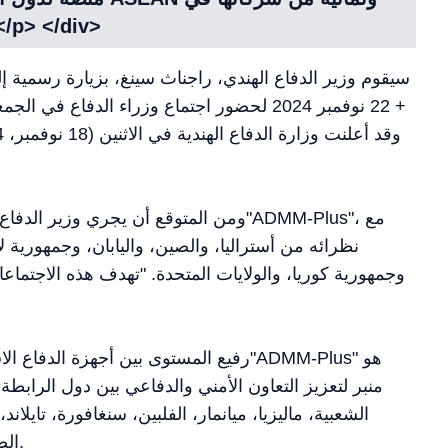
الحوار. </> </div
22 نوفمبر 2024 لحضور اجتماع وزراء الدفاع ف
ومن المتوقع أن يجري وزير الدفاع اجتماع
نظرائه من أستراليا، والصين، واليابان، وجمهورية لاو
وجمهورية كوريا، والولايات المتحدة. "تهدف هذه الاجتماعات
منبر لتعزيز التعاون الأمني والدفاعي بين دول الرابطة 
الشعبية، ماليزيا، ميانمار، الفلبين، سنغافورة، تايلاند،
الصين، روسيا، اليابان، كوريا الجنوبية، أستراليا، نيوزيلندا).