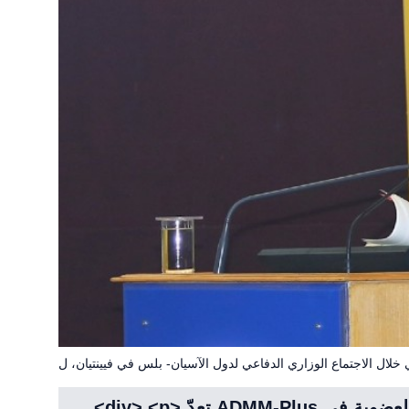
لال الاجتماع الوزاري الدفاعي لدول الآسيان- بلس في فيينتيان، ل
<div> <p> تعدّ ADMM-Plus منصة لدول العضوية في ASEAN وثمانية من شركائها في