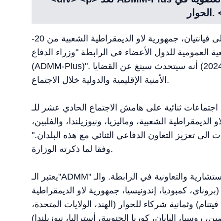
p>
سيقوم وزير الدفاع الهندي، راجناث سينغ، بزيارة رسمية إلى فيانتيان، جمهورية لاو الديمقراطية الشعبية من 20-
ي الجمعية العمومية للدول الأعضاء في الرابطة "وزراء الدفاع +
(ADMM-Plus)". وقد أعلنت وزارة الدفاع الهندية في الاثنين (18 نوفمبر، 2024) أنه سيتحدث سينغ عن القضايا
الأمنية الإقليمية والدولية خلال الاجتماع.
ات ثنائية على هامش الاجتماع الحادي عشر للـ"ADMM-Plus"، مع
 الديمقراطية الشعبية، وماليزيا، ونيوزيلندا، والفلبين،
 الى تعزيز التعاون الدفاعي الثنائي مع هذه البلدان."
وفقا لما ذكرته الوزارة.
يعتبر الـ"ADMM" رفيع المستوى بين أجهزة الدفاع الاستشارية والتعاونية في الرابطة. والـ"ADMM-Plus" هو
(بروناي، كمبوديا، إندونيسيا، جمهورية لاو الديمقراطية
 فيتنام) وثمانية شركاء للحوار (الهند، الولايات المتحدة،