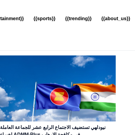
rtainment}}
{{sports}}
{{trending}}
{{about_us}}
نيودلهي تستضيف الاجتماع الرابع عشر للجماعة العاملة
لخبراء ADMM-Plus في مكافحة الإرهاب