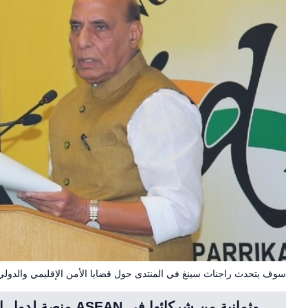
سوف يتحدث راجناث سينغ في المنتدى حول قضايا الأمن الإقليمي والدولي خ