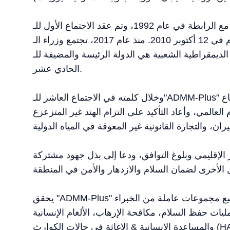
أصبحت الهند شريكة في الحوار مع الرابطة في عام 1992، وتم عقد الاجتماع الأول للـ"ADMM-Plus" في
هانوي، فيتنام في 12 أكتوبر 2010. منذ عام 2017، تجتمع وزراء الـ"ADMM-Plus" سنويا لتعزيز التعاون بين
قراطية الشعبية هي الدولة الرئيسة والمضيفة للـ"ADMM-Plus"
الحادي عشر.
وخلال كلمته في الاجتماع العاشر للـ"ADMM-Plus" في جاكرتا، إندونيسيا في 16 نوفمبر 2023، أكد وزير الدفاع
لعالمي، وأعاد التأكيد على التزام الهند غير المتزعزع
 الإقليمي وبلوغ التوافق، ودعا إلى بذل جهود مشتركة
يحقق "ADMM-Plus" تعاونا عمليًا بين الدول الأعضاء من خلال سبع مجموعات عاملة من الخبراء (EWGs) -
يات حفظ السلام، مكافحة الإرهاب، الألغام الإنسانية
 حالات الكوارث (HADR).